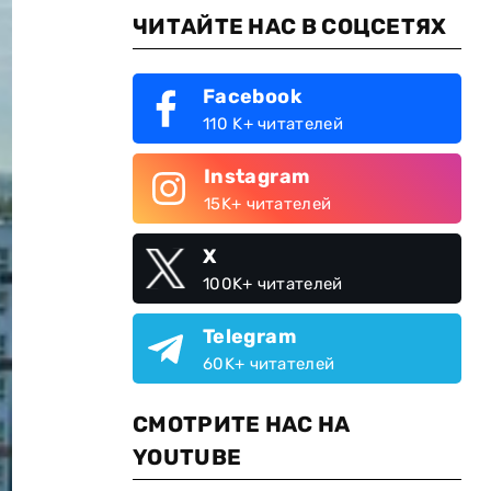
ЧИТАЙТЕ НАС В СОЦСЕТЯХ
Facebook
110 K+ читателей
Instagram
15K+ читателей
X
100K+ читателей
Telegram
60K+ читателей
СМОТРИТЕ НАС НА
YOUTUBE