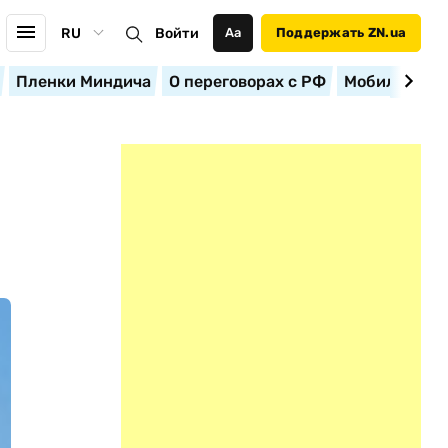
RU
Войти
Аа
Поддержать ZN.ua
Пленки Миндича
О переговорах с РФ
Мобилизация