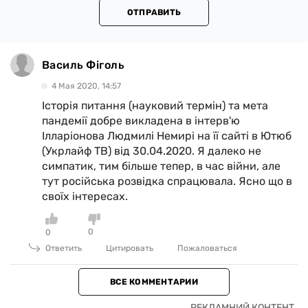
ОТПРАВИТЬ
Василь Фіголь
4 Мая 2020, 14:57
Історія питання (науковий термін) та мета
пандемії добре викладена в інтерв'ю
Ілларіонова Людмилі Немирі на її сайті в Ютюб
(Укрлайф ТВ) від 30.04.2020. Я далеко не
симпатик, тим більше тепер, в час війни, але
тут російська розвідка спрацювала. Ясно що в
своїх інтересах.
0
0
Ответить
Цитировать
Пожаловаться
ВСЕ КОММЕНТАРИИ