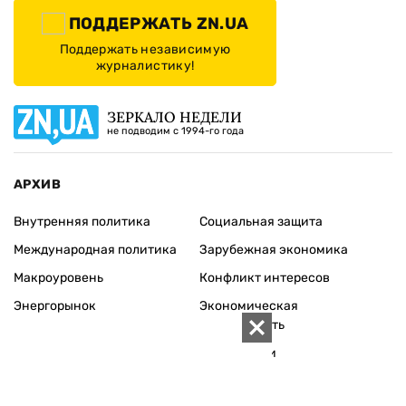
ПОДДЕРЖАТЬ ZN.UA
Поддержать независимую
журналистику!
ЗЕРКАЛО НЕДЕЛИ
не подводим с 1994-го года
АРХИВ
Внутренняя политика
Социальная защита
Международная политика
Зарубежная экономика
Макроуровень
Конфликт интересов
Энергорынок
Экономическая
безопасность
Приватизация
Персоналии
Экономика регионов
Социум
Наука
История