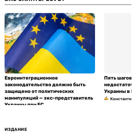
Евроинтеграционное
Пять шагов к
законодательство должно быть
недостаточн
защищено от политических
Украины в Е
манипуляций — экс-представитель
Константин 
Украины при ЕС
ИЗДАНИЕ