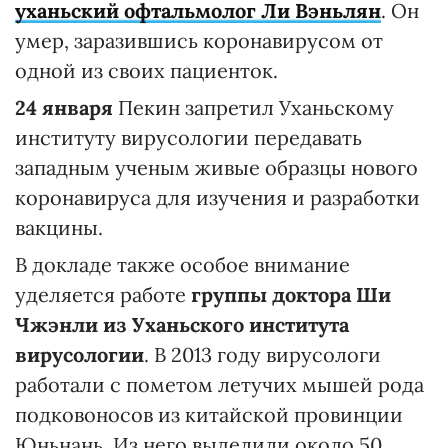
уханьский офтальмолог Ли Вэньлян
. Он
умер, заразившись коронавирусом от
одной из своих пациенток.
24 января
Пекин запретил Уханьскому
институту вирусологии передавать
западным ученым живые образцы нового
коронавируса для изучения и разработки
вакцины.
В докладе также особое внимание
уделяется работе
группы доктора Ши
Чжэнли из Уханьского института
вирусологии
. В 2013 году вирусологи
работали с пометом летучих мышей рода
подковоносов из китайской провинции
Юньнань. Из него выделили около 50