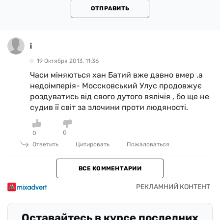
ОТПРАВИТЬ
i
19 Октября 2013, 11:36
Часи міняються хан Батий вже давно вмер ,а
недоімперія- Моссковський Улус продовжує
роздуватись від свого дутого вялічія , бо ще не
судив її світ за злочини проти людяності.
0
0
Ответить
Цитировать
Пожаловаться
ВСЕ КОММЕНТАРИИ
Оставайтесь в курсе последних