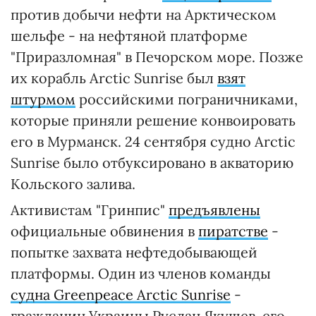
против добычи нефти на Арктическом
шельфе - на нефтяной платформе
"Приразломная" в Печорском море. Позже
их корабль Arctic Sunrise был
взят
штурмом
российскими пограничниками,
которые приняли решение конвоировать
его в Мурманск. 24 сентября судно Arctic
Sunrise было отбуксировано в акваторию
Кольского залива.
Активистам "Гринпис"
предъявлены
официальные обвинения в
пиратстве
-
попытке захвата нефтедобывающей
платформы. Один из членов команды
судна Greenpeace Arctic Sunrise
-
гражданин Украины Руслан Якушев, его