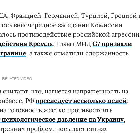
ША, Францией, Германией, Турцией, Грецией 
лось внеочередное заседание Комиссии
алось противодействие российской агрессии
действия Кремля
. Главы МИД
G7 призвали
 границе
, а также отметили сдержанность
RELATED VIDEO
считают, что, нагнетая напряженность на
онбассе, РФ
преследует несколько целей
:
на готовность жестко противостоять
 психологическое давление на Украину
,
утренних проблем, посылает сигнал