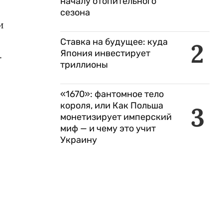
началу отопительного
сезона
и
Ставка на будущее: куда
2
Япония инвестирует
.
триллионы
«1670»: фантомное тело
короля, или Как Польша
3
монетизирует имперский
миф — и чему это учит
Украину