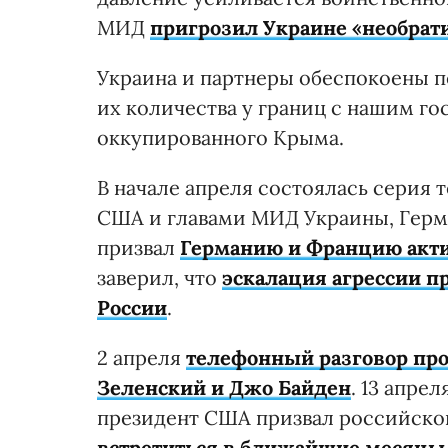
МИД
пригрозил Украине «необра
Украина и партнеры обеспокоены 
их количества у границ с нашим го
оккупированного Крыма.
В начале апреля состоялась серия
США и главами МИД Украины, Герм
призвал
Германию и Францию акт
заверил, что
эскалация агрессии п
России
.
2 апреля
телефонный разговор пр
Зеленский и Джо Байден
. 13 апре
президент США призвал российског
встретиться в ближайшие месяцы