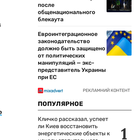
после
общенационального
блекаута
м
Евроинтеграционное
законодательство
должно быть защищено
от политических
манипуляций — экс-
представитель Украины
при ЕС
ПОПУЛЯРНОЕ
р
Кличко рассказал, успеет
ы
ли Киев восстановить
1
энергетические объекты к