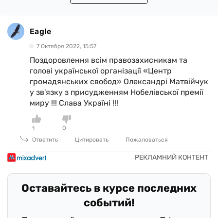
Eagle
7 Октября 2022, 15:57
Поздоровлення всім правозахисникам та
голові української організації «Центр
громадянських свобод» Олександрі Матвійчук
у зв'язку з присудженням Нобелівської премії
миру !!! Слава Україні !!!
0
1
Ответить
Цитировать
Пожаловаться
Оставайтесь в курсе последних
событий!