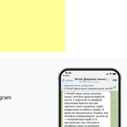
egram