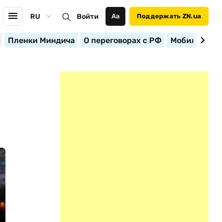
RU
Войти
Аа
Поддержать ZN.ua
Пленки Миндича
О переговорах с РФ
Мобилизация