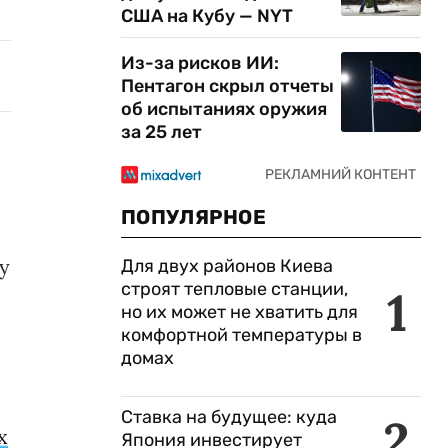
США на Кубу — NYT
Из-за рисков ИИ:
Пентагон скрыл отчеты
об испытаниях оружия
за 25 лет
ПОПУЛЯРНОЕ
у
Для двух районов Киева
строят тепловые станции,
1
но их может не хватить для
комфортной температуры в
домах
Ставка на будущее: куда
2
х
Япония инвестирует