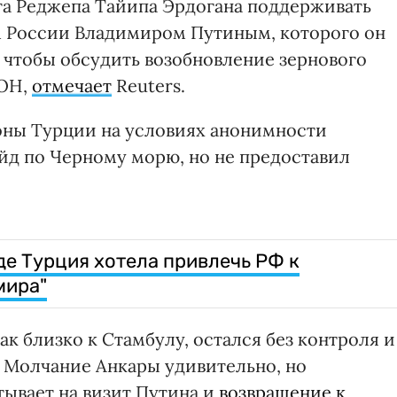
та Реджепа Тайипа Эрдогана поддерживать
 России Владимиром Путиным, которого он
 чтобы обсудить возобновление зернового
ООН,
отмечает
Reuters.
оны Турции на условиях анонимности
ейд по Черному морю, но не предоставил
де Турция хотела привлечь РФ к
мира"
ак близко к Стамбулу, остался без контроля и
. Молчание Анкары удивительно, но
тывает на визит Путина и
возвращение к