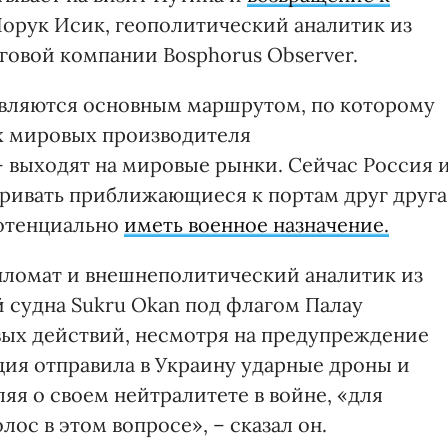
Йорук Исик, геополитический аналитик из
говой компании Bosphorus Observer.
являются основным маршрутом, по которому
х мировых производителя
 выходят на мировые рынки. Сейчас Россия 
атривать приближающиеся к портам друг друга
потенциально
иметь военное назначение.
пломат и внешнеполитический аналитик из
й судна Sukru Okan под флагом Палау
вых действий, несмотря на предупреждение
ция отправила в Украину ударные дроны и
яя о своем нейтралитете в войне, «для
ос в этом вопросе», – сказал он.