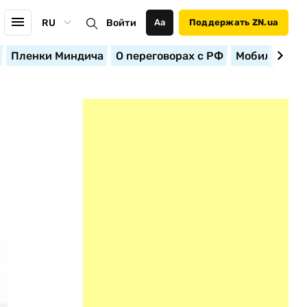
RU
Войти
Аа
Поддержать ZN.ua
Пленки Миндича
О переговорах с РФ
Мобилизация
S