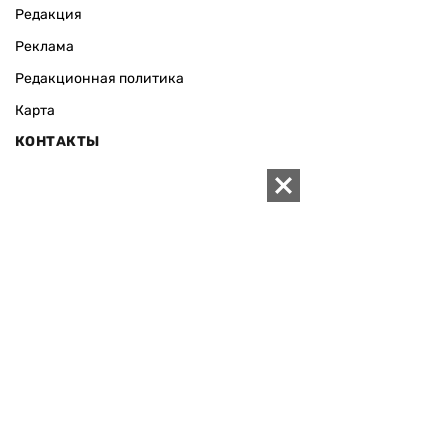
Редакция
Реклама
Редакционная политика
Карта
КОНТАКТЫ
01010 Киев, ул. Князей Острожских, 19/1
Телефон редакции:
+380 (44) 280-04-85
Электронная почта редакции:
zn94@ukr.net
Электронная почта службы новостей:
editor@zn.ua
СОЦСЕТИ
ПОДДЕРЖАТЬ ZN.UA