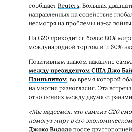
сообщает
Reuters
, Большая двадцат
направленных на содействие глоб
несмотря на проблемы из-за войны 
На G20 приходится более 80% миро
международной торговли и 60% на
Позитивным знаком накануне самм
между президентом США Джо Бай
Цзиньпином
, во время которой о
на многие разногласия. Эта встреч
отношениях между двумя странами 
«Мы надеемся, что саммит G20 смо
помогут миру в его экономическом
Джоко Видодо
после двусторонней