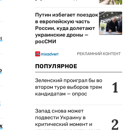
Путин избегает поездок
в европейскую часть
России, куда долетают
украинские дроны —
м
росСМИ
ПОПУЛЯРНОЕ
о
Зеленский проиграл бы во
1
втором туре выборов трем
кандидатам — опрос
с
Запад снова может
подвести Украину в
2
критический момент и
х