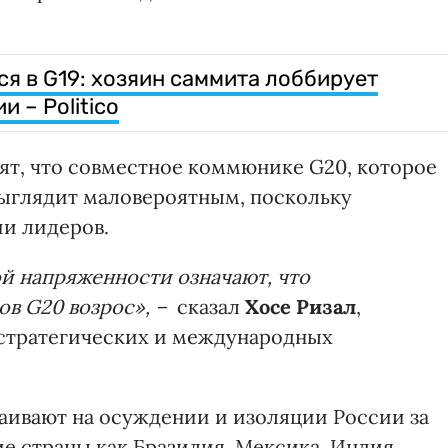
я в G19: хозяин саммита лоббирует
 – Politico
т, что совместное коммюнике G20, которое
выглядит маловероятным, поскольку
ии лидеров.
й напряженности означают, что
ов G20 возрос», –
сказал
Хосе Ризал
,
стратегических и международных
стаивают на осуждении и изоляции России за
кие страны как Бразилия, Мексика, Индия,