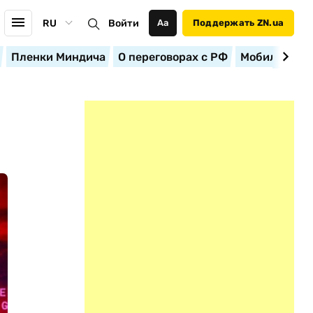
RU
Войти
Аа
Поддержать ZN.ua
Пленки Миндича
О переговорах с РФ
Мобилизация