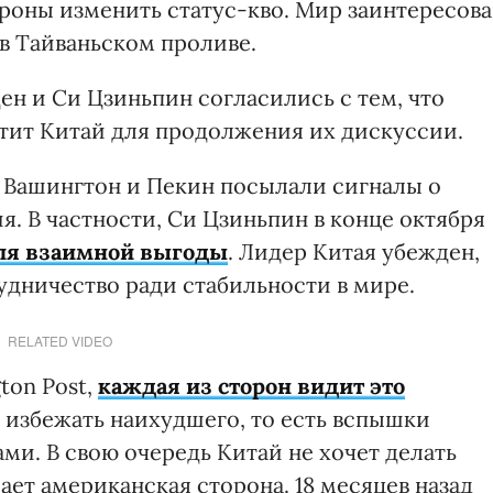
оны изменить статус-кво. Мир заинтересов
в Тайваньском проливе.
ден и Си Цзиньпин согласились с тем, что
тит Китай для продолжения их дискуссии.
 Вашингтон и Пекин посылали сигналы о
. В частности, Си Цзиньпин в конце октября
для взаимной выгоды
. Лидер Китая убежден,
удничество ради стабильности в мире.
RELATED VIDEO
ton Post,
каждая из сторон видит это
т избежать наихудшего, то есть вспышки
ми. В свою очередь Китай не хочет делать
ает американская сторона. 18 месяцев назад