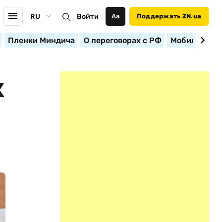
RU
Войти
Аа
Поддержать ZN.ua
Пленки Миндича
О переговорах с РФ
Мобилизация
Х