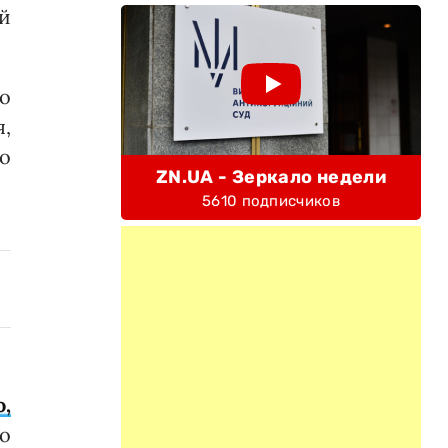
й
о
я,
о
ZN.UA - Зеркало недели
5610 подписчиков
,
о