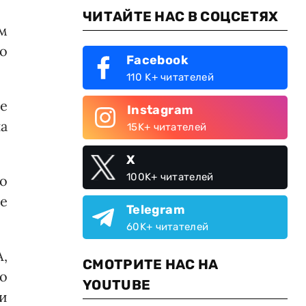
ЧИТАЙТЕ НАС В СОЦСЕТЯХ
м
о
Facebook
110 K+ читателей
ые
Instagram
а
15K+ читателей
X
100K+ читателей
то
же
Telegram
60K+ читателей
А,
СМОТРИТЕ НАС НА
о
YOUTUBE
и