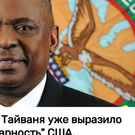
 Тайваня уже выразило
арность" США.