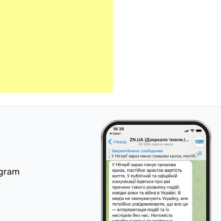
egram