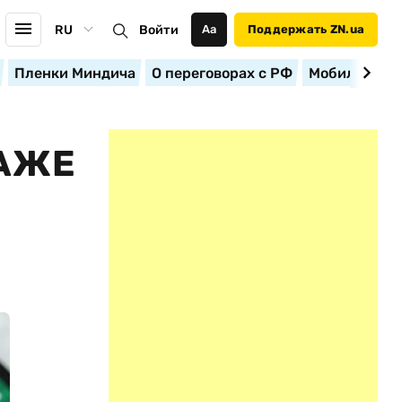
RU
Войти
Аа
Поддержать ZN.ua
Пленки Миндича
О переговорах с РФ
Мобилизация
АЖЕ