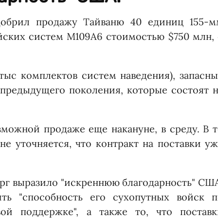
добрил продажу Тайваню 40 единиц 155-м
ских систем M109A6 стоимостью $750 млн, 
 тыс комплектов систем наведения), запасн
предыдущего поколения, которые состоят н
можной продаже еще накануне, в среду. В 
е уточняется, что контракт на поставки у
ерг выразило "искреннюю благодарность" СШ
ить "способность его сухопутных войск п
ой поддержке", а также то, что поставк