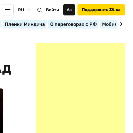
RU
Войти
Аа
Поддержать ZN.ua
Пленки Миндича
О переговорах с РФ
Мобилизация
АД