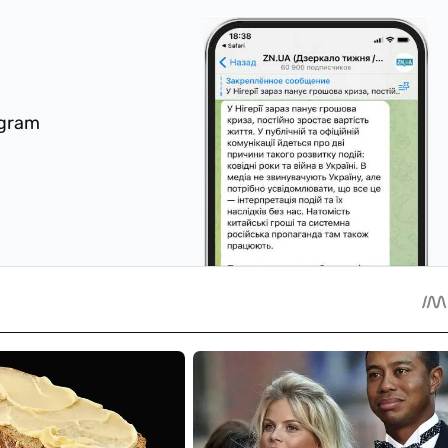
egram