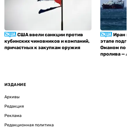
США ввели санкции против
Иран з
кубинских чиновников и компаний,
этапе подго
причастных к закупкам оружия
Оманом по п
пролива — A
ИЗДАНИЕ
Архивы
Редакция
Реклама
Редакционная политика