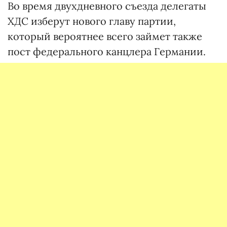
Во время двухдневного съезда делегаты
ХДС изберут нового главу партии,
который вероятнее всего займет также
пост федерального канцлера Германии.