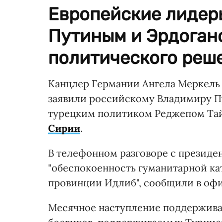
Европейские лидеры
Путиным и Эрдоган
политического реше
Канцлер Германии Ангела Меркель
заявили российскому Владимиру Пут
турецким политиком Реджепом Та
Сирии
.
В телефонном разговоре с презид
"обеспокоенность гуманитарной к
провинции Идлиб", сообщили в офи
Месячное наступление поддержива