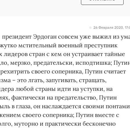
26 Февраля 2020, 17:
 президент Эрдоган совсем уже выжил из ума
о жутко мстительный военный преступник
х лидеров стран с кем он устраивает тайные
дло, мерзко, предательски, исподтишка; Пути
ерехитрить своего соперника, Путин считает
а – это лгать, запугивать, стращать,
дера любой страны идти на уступки, на
ях, фактически на предательство, Путин
ыль в глаза, он наслаждается своими понтами
ением своего соперника; Путин вместе с
олго, муторно и практически бесконечно