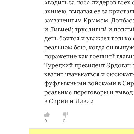
«водить за нос» лидеров всех
ахинею, выдавая ее за кристал
захваченным Крымом, Донбасс
и Ливией; трусливый и подлый
день боится и уважает только 
реальном бою, когда он вынуж
поражение как военный главн
Турецкий президент Эрдоган 
хватит чванькаться и сюсюкать
фуфлыжными войсками в Сирии
реальные переговоры и вывод
в Сирии и Ливии
0
0