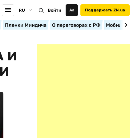
RU
Войти
Аа
Поддержать ZN.ua
Пленки Миндича
О переговорах с РФ
Мобилизация
А И
ИИ