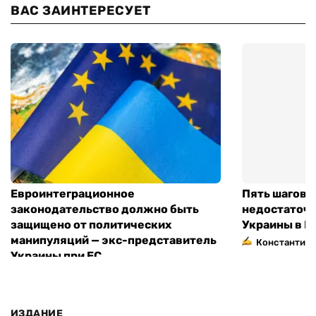
ВАС ЗАИНТЕРЕСУЕТ
Евроинтеграционное
Пять шагов к
законодательство должно быть
недостаточн
защищено от политических
Украины в Е
манипуляций — экс-представитель
Константин 
Украины при ЕС
ИЗДАНИЕ