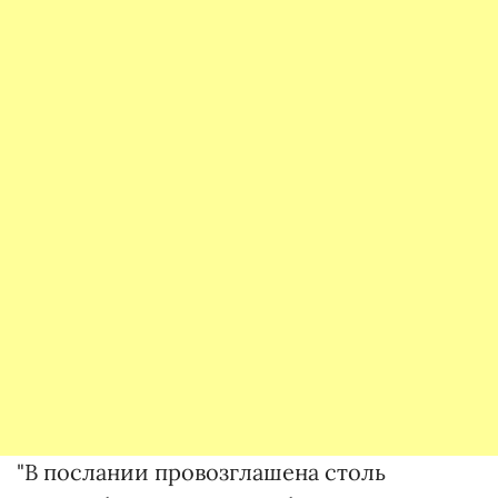
"В послании провозглашена столь