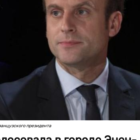
ранцузского президента
лосовала в городе Энен-