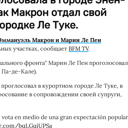
как Макрон отдал свой
ородке Ле Туке.
Эммануэль Макрон и Марин Ле Пен
ьных участках, сообщает
BFM TV
.
нального фронта" Марин Ле Пен проголосовал
 Па-де-Кале).
проглосовал в курортном городе Ле Туке, в
оосование в сопровождении своей супруги,
vota en medio de una gran expectación popula
ter.com/bqLGqiUPSa