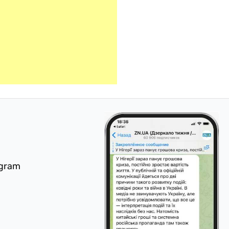
egram