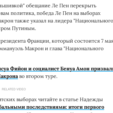
альшивкой" обещание Ле Пен перекрыть
овам политика, победа Ле Пен на выборах
акрон также указал на лидера "Национальног
иром Путиным.
резидента Франции, который состоится 7 мая
ммануэль Макрон и глава "Национального
суа Фийон и социалист Бенуа Амон призвал
Макрона
во втором туре.
RELATED VIDEO
тских выборах читайте в статье Надежды
бальными последствиями: итоги первого