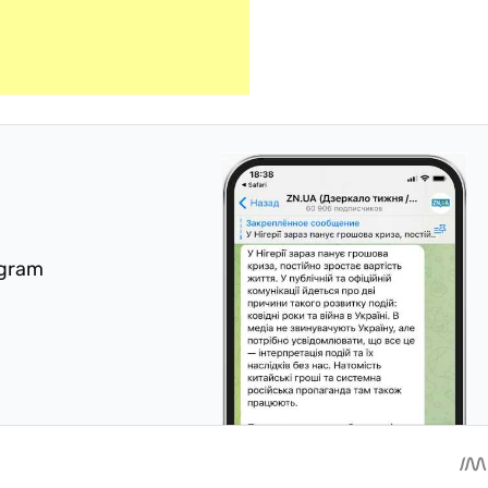
egram