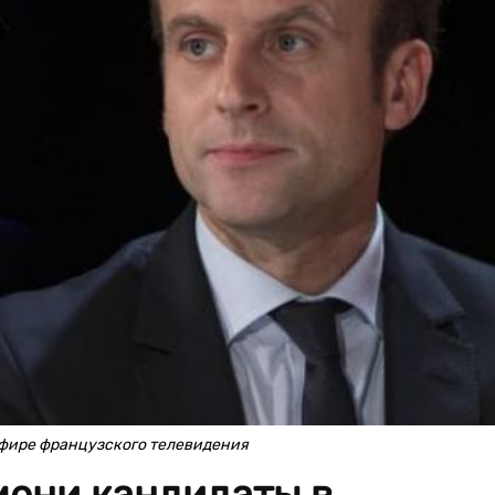
эфире французского телевидения
мени кандидаты в