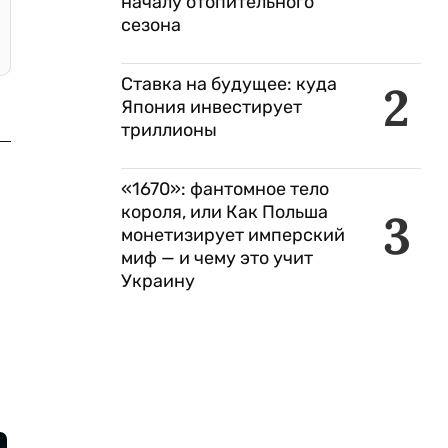
началу отопительного
сезона
Ставка на будущее: куда
2
Япония инвестирует
триллионы
«1670»: фантомное тело
короля, или Как Польша
3
монетизирует имперский
миф — и чему это учит
Украину