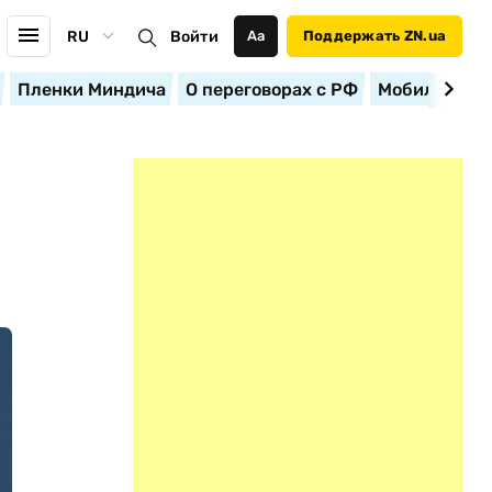
RU
Войти
Аа
Поддержать ZN.ua
Пленки Миндича
О переговорах с РФ
Мобилизация