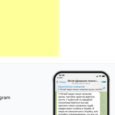
egram