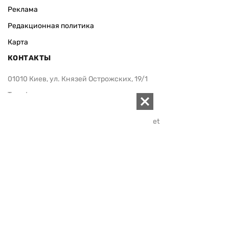
Реклама
Редакционная политика
Карта
КОНТАКТЫ
01010 Киев, ул. Князей Острожских, 19/1
Телефон редакции:
+380 (44) 280-04-85
Электронная почта редакции:
zn94@ukr.net
Электронная почта службы новостей:
editor@zn.ua
СОЦСЕТИ
ПОДДЕРЖАТЬ ZN.UA
Поддержать независимую