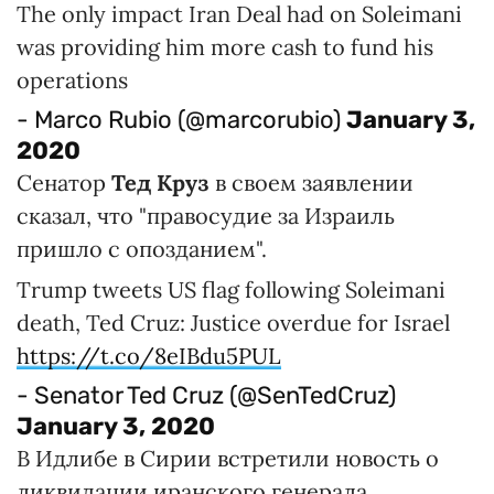
The only impact Iran Deal had on Soleimani
was providing him more cash to fund his
operations
- Marco Rubio (@marcorubio)
January 3,
2020
Сенатор
Тед Круз
в своем заявлении
сказал, что "правосудие за Израиль
пришло с опозданием".
Trump tweets US flag following Soleimani
death, Ted Cruz: Justice overdue for Israel
https://t.co/8eIBdu5PUL
- Senator Ted Cruz (@SenTedCruz)
January 3, 2020
В Идлибе в Сирии встретили новость о
ликвидации иранского генерала