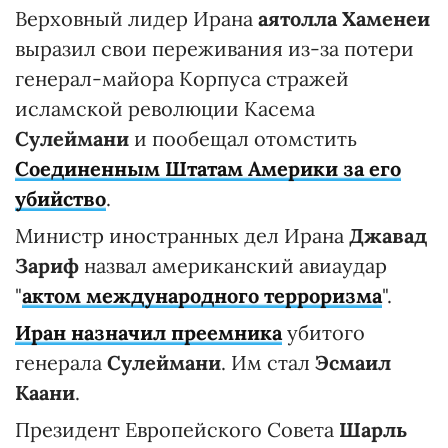
Верховный лидер Ирана
аятолла Хаменеи
выразил свои переживания из-за потери
генерал-майора Корпуса стражей
исламской революции Касема
Сулеймани
и пообещал отомстить
Соединенным Штатам Америки за его
убийство
.
Министр иностранных дел Ирана
Джавад
Зариф
назвал американский авиаудар
"
актом международного терроризма
".
Иран назначил преемника
убитого
генерала
Сулеймани
. Им стал
Эсмаил
Каани
.
Президент Европейского Совета
Шарль