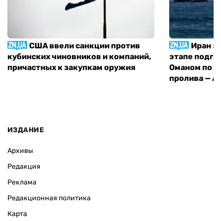
США ввели санкции против
Иран з
кубинских чиновников и компаний,
этапе подго
причастных к закупкам оружия
Оманом по п
пролива — A
ИЗДАНИЕ
Архивы
Редакция
Реклама
Редакционная политика
Карта