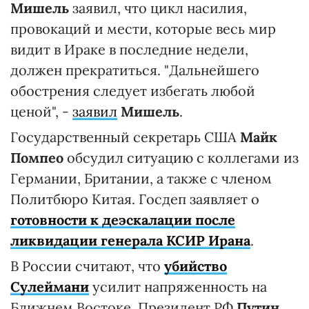
Мишель
заявил, что цикл насилия,
провокаций и мести, которые весь мир
видит в Ираке в последние недели,
должен прекратиться. "Дальнейшего
обострения следует избегать любой
ценой", -
заявил
Мишель
.
Государственный секретарь США
Майк
Помпео
обсудил ситуацию с коллегами из
Германии, Британии, а также с членом
Политбюро Китая. Госдеп заявляет о
готовности к деэскалации после
ликвидации генерала КСИР Ирана
.
В России считают, что
убийство
Сулеймани
усилит напряженность на
Ближнем Востоке. Президент РФ
Путин