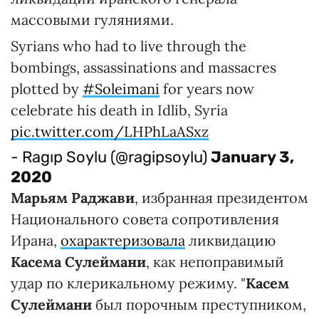
массовыми гуляниями.
Syrians who had to live through the
bombings, assassinations and massacres
plotted by
#Soleimani
for years now
celebrate his death in Idlib, Syria
pic.twitter.com/LHPhLaASxz
- Ragıp Soylu (@ragipsoylu)
January 3,
2020
Марьям Раджави
, избранная президентом
Национального совета сопротивления
Ирана,
охарактеризовала
ликвидацию
Касема Сулеймани
, как непоправимый
удар по клерикальному режиму. "
Касем
Сулеймани
был порочным преступником,