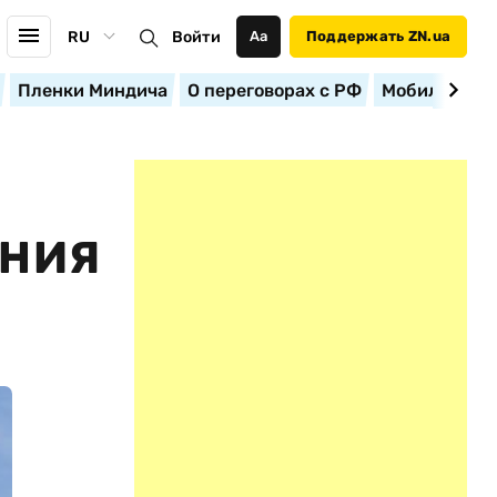
RU
Войти
Аа
Поддержать ZN.ua
Пленки Миндича
О переговорах с РФ
Мобилизация
ЕНИЯ
И