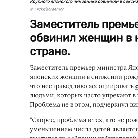
Крупного японского чиновника обвинили в секси
© Flickr/doraemon
Заместитель премь
обвинил женщин в 
стране.
Заместитель премьер министра Япо
японских женщин в снижении рожда
что несправедливо ассоциировать
людьми, которых часто упрекают в 
Проблема не в этом, подчеркнул в
"Скорее, проблема в тех, кто не ро
уменьшением числа детей является 