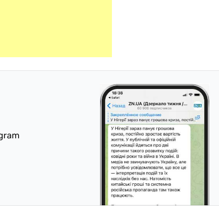
egram