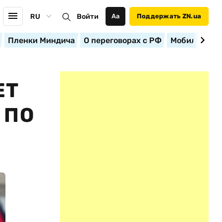
RU
Войти
Аа
Поддержать ZN.ua
Пленки Миндича
О переговорах с РФ
Мобилизация
ЕТ
 ПО