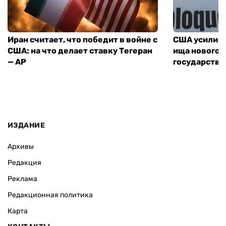
Иран считает, что победит в войне с
США усилива
США: на что делает ставку Тегеран
ища нового 
— AP
государства
ИЗДАНИЕ
Архивы
Редакция
Реклама
Редакционная политика
Карта