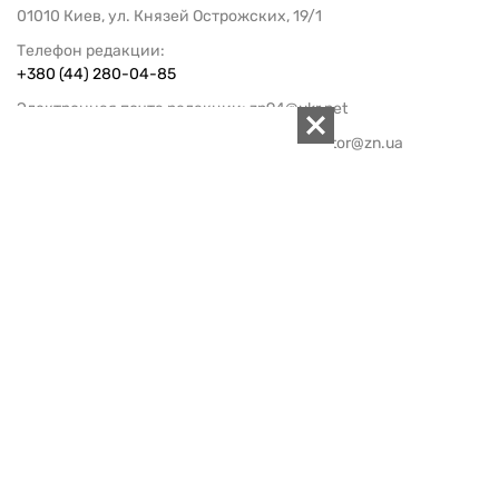
01010 Киев, ул. Князей Острожских, 19/1
Телефон редакции:
+380 (44) 280-04-85
Электронная почта редакции:
zn94@ukr.net
Электронная почта службы новостей:
editor@zn.ua
СОЦСЕТИ
ПОДДЕРЖАТЬ ZN.UA
Поддержать независимую
журналистику!
ЗЕРКАЛО НЕДЕЛИ
не подводим с 1994-го года
АРХИВ