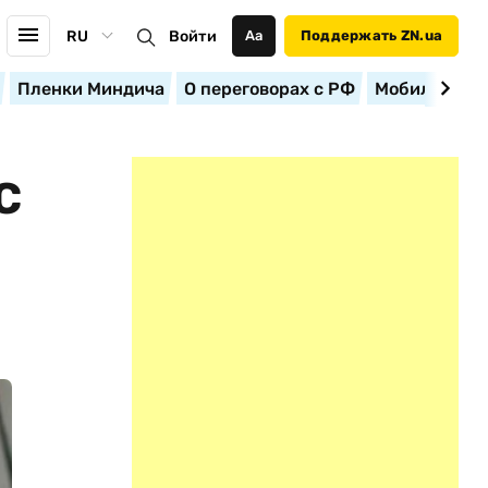
RU
Войти
Аа
Поддержать ZN.ua
Пленки Миндича
О переговорах с РФ
Мобилизация
С