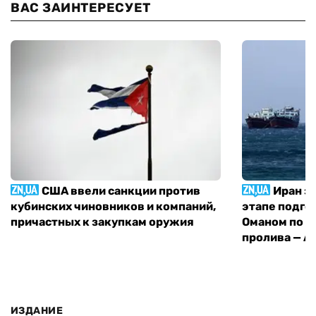
ВАС ЗАИНТЕРЕСУЕТ
США ввели санкции против
Иран з
кубинских чиновников и компаний,
этапе подго
причастных к закупкам оружия
Оманом по п
пролива — A
ИЗДАНИЕ