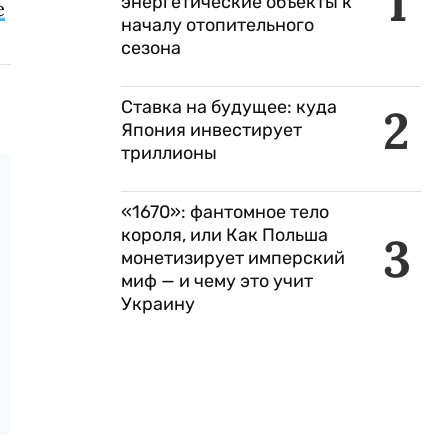
1
энергетические объекты к
е
началу отопительного
сезона
Ставка на будущее: куда
2
Япония инвестирует
триллионы
«1670»: фантомное тело
короля, или Как Польша
3
монетизирует имперский
миф — и чему это учит
Украину