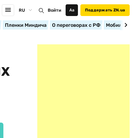
RU
Войти
Аа
Поддержать ZN.ua
Пленки Миндича
О переговорах с РФ
Мобилизация
ИХ