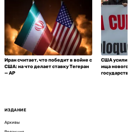
Иран считает, что победит в войне с
США усилива
США: на что делает ставку Тегеран
ища нового 
— AP
государства
ИЗДАНИЕ
Архивы
Редакция