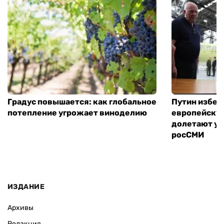
Градус повышается: как глобальное
Путин избег
потепление угрожает виноделию
европейскую
долетают ук
росСМИ
ИЗДАНИЕ
Архивы
Редакция