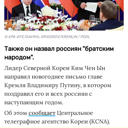
© EPA-EFE/GAVRIIL GRIGOROV/KREMLIN / POOL
Также он назвал россиян "братским
народом".
Лидер Северной Кореи Ким Чен Ын
направил новогоднее письмо главе
Кремля Владимиру Путину, в котором
поздравил его и всех россиян с
наступающим годом.
Об этом
сообщает
Центральное
телеграфное агентство Кореи (KCNA).