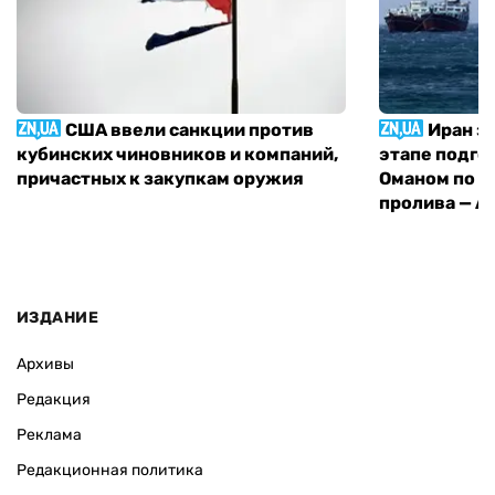
США ввели санкции против
Иран з
кубинских чиновников и компаний,
этапе подго
причастных к закупкам оружия
Оманом по п
пролива — A
ИЗДАНИЕ
Архивы
Редакция
Реклама
Редакционная политика