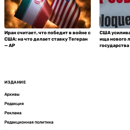
Иран считает, что победит в войне с
США усилива
США: на что делает ставку Тегеран
ища нового 
— AP
государства
ИЗДАНИЕ
Архивы
Редакция
Реклама
Редакционная политика