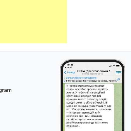
egram