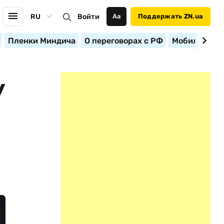
RU
Войти
Аа
Поддержать ZN.ua
Пленки Миндича
О переговорах с РФ
Мобилизация
У