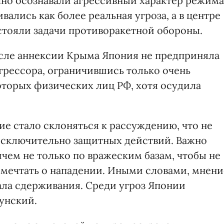
ично осознавали агрессивный характер режима
ались как более реальная угроза, а в центре
стояли задачи противоракетной обороны.
после аннексии Крыма Япония не предприняла
грессора, ограничившись только очень
торых физических лиц РФ, хотя осудила
е стало склоняться к рассуждению, что не
исключительно защитных действий. Важно
ичем не только по вражеским базам, чтобы не
 мечтать о нападении. Иными словами, мнени
ала сдерживания. Среди угроз Японии
унский.