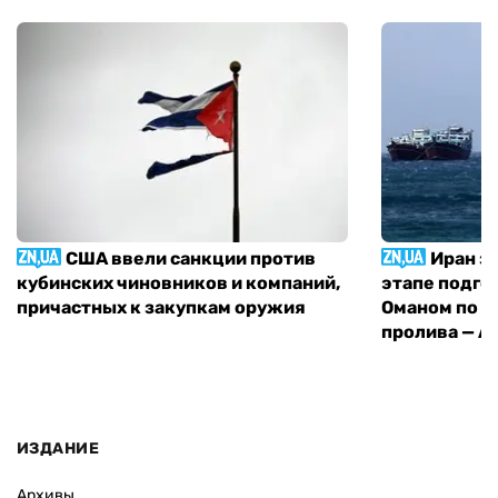
США ввели санкции против
Иран з
кубинских чиновников и компаний,
этапе подго
причастных к закупкам оружия
Оманом по п
пролива — A
ИЗДАНИЕ
Архивы