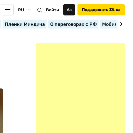
RU
Войти
Аа
Поддержать ZN.ua
Пленки Миндича
О переговорах с РФ
Мобилизация