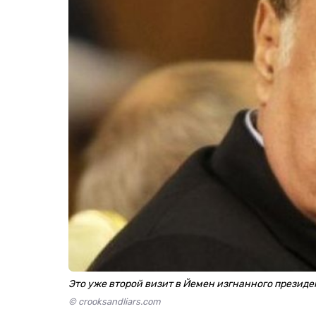
Это уже второй визит в Йемен изгнанного президе
© crooksandliars.com