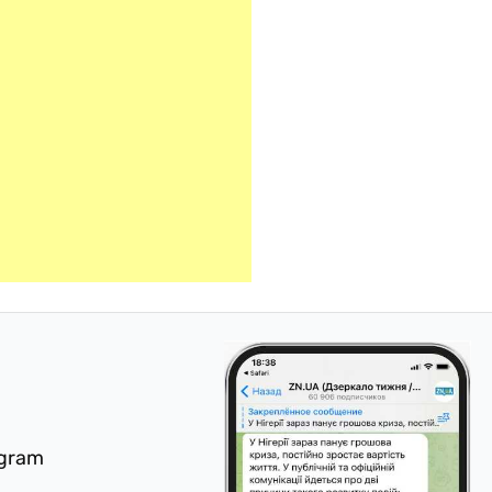
egram