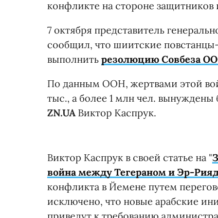
конфликте на стороне защитников 
7 октября представитель генераль
сообщил, что шиитские повстанцы-
выполнить
резолюцию Совбеза ОО
По данным ООН, жертвами этой войн
тыс., а более 1 млн чел. вынуждены
ZN.UA
Виктор Каспрук.
Виктор Каспрук в своей статье на "
З
война между Тегераном и Эр-Рия
конфликта в Йемене путем перегов
исключено, что новые арабские и
приведут к требованию администра