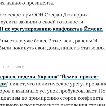
изгнанного президента.
ного секретаря ООН Стефан Дюжаррик
хуситы заявили о своей готовности
Н по урегулированию конфликта в Йемене.
ы стали уже более 3 тыс. чел., ранены 14
 были покинуть свои дома, пишет в статье для
RELATED VIDEO
еркале недели. Украина
" "
Йемен: прокси-
дом
" пишет, что политическое урегулировани
оров и взаимных уступок пробуксовывает. Не
нициативы по примирению сторон конфликта
тивного и политического разделения страны