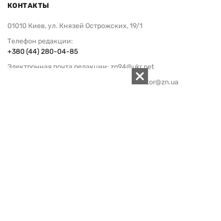
КОНТАКТЫ
01010 Киев, ул. Князей Острожских, 19/1
Телефон редакции:
+380 (44) 280-04-85
Электронная почта редакции:
zn94@ukr.net
Электронная почта службы новостей:
editor@zn.ua
СОЦСЕТИ
ПОДДЕРЖАТЬ ZN.UA
Поддержать независимую
журналистику!
ЗЕРКАЛО НЕДЕЛИ
не подводим с 1994-го года