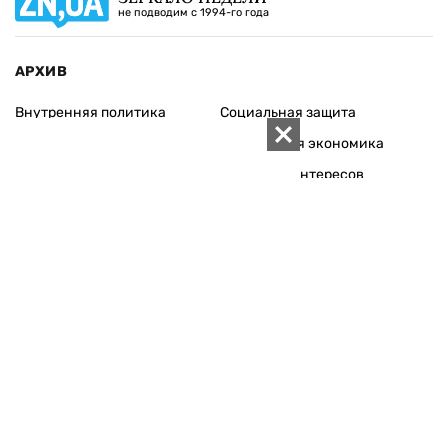
не подводим с 1994-го года
АРХИВ
Внутренняя политика
Социальная защита
Международная политика
Зарубежная экономика
Макроуровень
Конфликт интересов
Энергорынок
Экономическая
безопасность
Приватизация
Персоналии
Экономика регионов
Социум
Наука
История
Технологии
Круг семьи
Среда обитания
Туризм
Церковь
Собственность
Культура