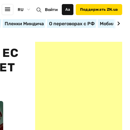
RU
Войти
Аа
Поддержать ZN.ua
Пленки Миндича
О переговорах с РФ
Мобилизация
 ЕС
ЕТ