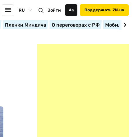
RU
Войти
Аа
Поддержать ZN.ua
Пленки Миндича
О переговорах с РФ
Мобилизация