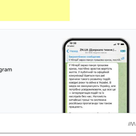
egram