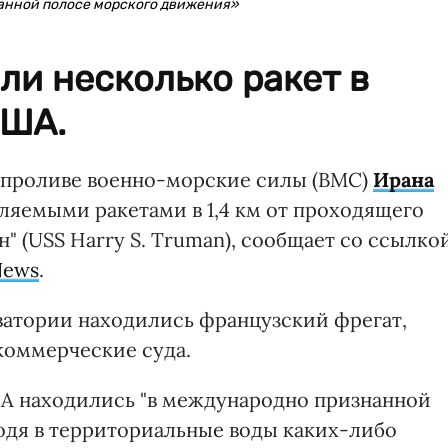
анной полосе морского движения»
и несколько ракет в
США.
ом проливе военно-морские силы (ВМС)
Ирана
ляемыми ракетами в 1,4 км от проходящего
 (USS Harry S. Truman), сообщает со ссылко
News
.
кватории находились французский фрегат,
коммерческие суда.
ША находились "в международно признанной
ходя в территориальные воды каких-либо