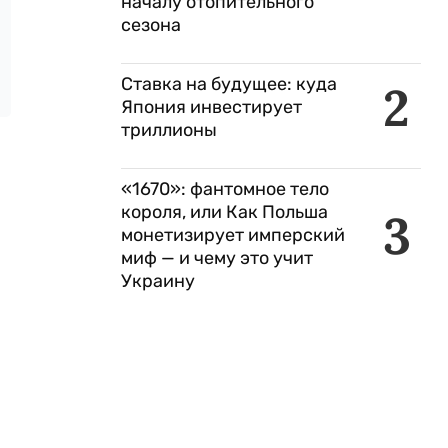
началу отопительного
сезона
Ставка на будущее: куда
2
Япония инвестирует
триллионы
«1670»: фантомное тело
короля, или Как Польша
3
монетизирует имперский
миф — и чему это учит
Украину