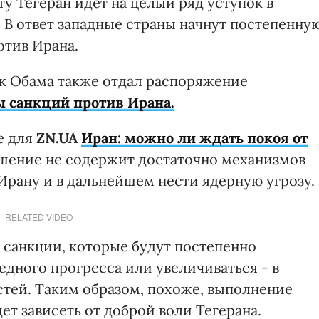
ту Тегеран идет на целый ряд уступок в
 В ответ западные страны начнут постепенну
отив Ирана.
ак Обама также отдал распоряжение
 санкций против Ирана.
е для
ZN.UA
Иран: можно ли ждать покоя от
шение не содержит достаточно механизмов
 Ирану и в дальнейшем нести ядерную угрозу.
RELATED VIDEO
 санкции, которые будут постепенно
дного прогресса или увеличиваться - в
тей. Таким образом, похоже, выполнение
т зависеть от доброй воли Тегерана.