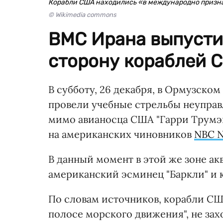
Корабли США находились «в международно призн
© Wikimedia commons
ВМС Ирана выпустил
сторону кораблей 
В субботу, 26 декабря, в Ормузск
провели учебные стрельбы неуправ
мимо авианосца США "Гарри Трумэн"
на американских чиновников
NBC 
В данный момент в этой же зоне а
американский эсминец "Баркли" и 
По словам источников, корабли С
полосе морского движения", не за