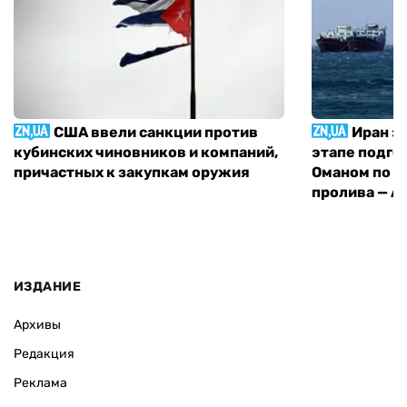
США ввели санкции против
Иран з
кубинских чиновников и компаний,
этапе подго
причастных к закупкам оружия
Оманом по п
пролива — A
ИЗДАНИЕ
Архивы
Редакция
Реклама