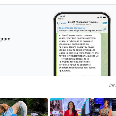
egram