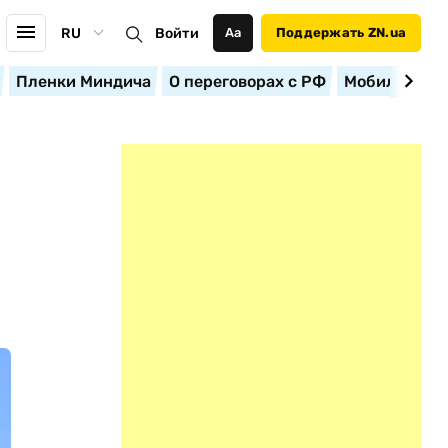
RU
Войти
Аа
Поддержать ZN.ua
Пленки Миндича
О переговорах с РФ
Мобилизация