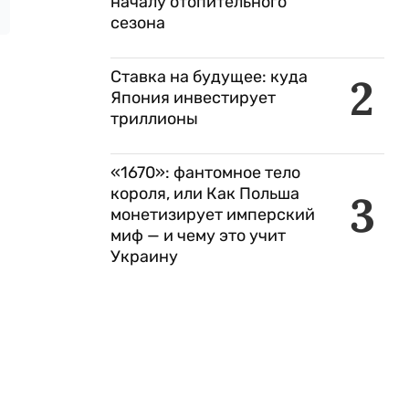
началу отопительного
сезона
Ставка на будущее: куда
2
Япония инвестирует
триллионы
«1670»: фантомное тело
короля, или Как Польша
3
монетизирует имперский
миф — и чему это учит
Украину