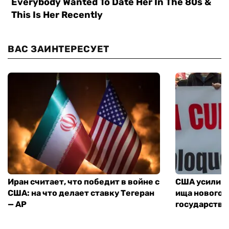
ВАС ЗАИНТЕРЕСУЕТ
Иран считает, что победит в войне с
США усилива
США: на что делает ставку Тегеран
ища нового 
— AP
государства