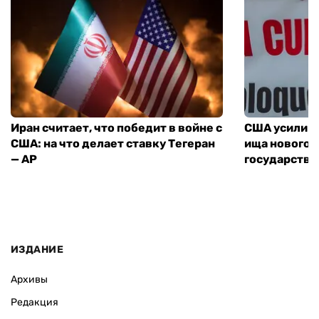
Иран считает, что победит в войне с
США усилива
США: на что делает ставку Тегеран
ища нового 
— AP
государства
ИЗДАНИЕ
Архивы
Редакция