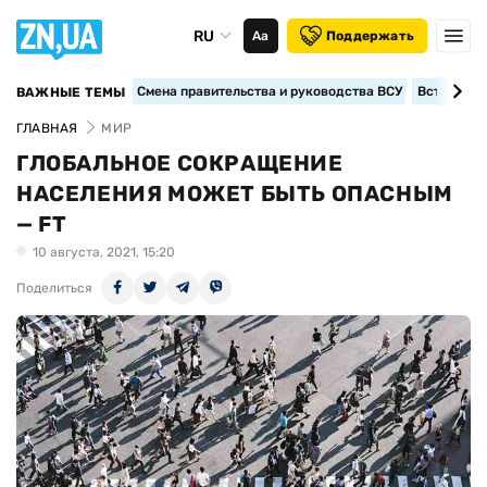
RU
Аа
Поддержать
Смена правительства и руководства ВСУ
Вступление
ВАЖНЫЕ ТЕМЫ
ГЛАВНАЯ
МИР
ГЛОБАЛЬНОЕ СОКРАЩЕНИЕ
НАСЕЛЕНИЯ МОЖЕТ БЫТЬ ОПАСНЫМ
— FT
10 августа, 2021, 15:20
Поделиться