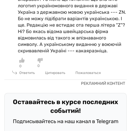
логотип україномовного видання в державі
Україна з державною мовою українська --- ZN.
Бо не можу підібрати варіантів українською. І
ще. Редакцію не встидає ота перша літера "Z"?
Ні? Бо якась відома швейцарська фірма
відмовилась від такого ж впізнаваного
символу. А українському виданню у воюючій
скривавленій Україні --- какаяразніца.
0
0
Ответить
Цитировать
Пожаловаться
Оставайтесь в курсе последних
событий!
Подписывайтесь на наш канал в Telegram