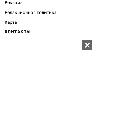
Реклама
Редакционная политика
Карта
КОНТАКТЫ
01010 Киев, ул. Князей Острожских, 19/1
Телефон редакции:
+380 (44) 280-04-85
Электронная почта редакции:
zn94@ukr.net
Электронная почта службы новостей:
editor@zn.ua
СОЦСЕТИ
ПОДДЕРЖАТЬ ZN.UA
Поддержать независимую
журналистику!