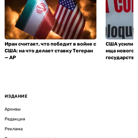
Иран считает, что победит в войне с
США усилива
США: на что делает ставку Тегеран
ища нового 
— AP
государства
ИЗДАНИЕ
Архивы
Редакция
Реклама