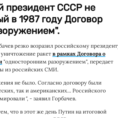
й президент СССР не
й в 1987 году Договор
зоружением".
ачев резко возразил российскому президент
л уничтожение ракет
в рамках Договора о
и
"односторонним разоружением", передает
ты из российских СМИ.
ения не было. Согласно договору были
тских, так и американских
...
Российского
рмировали
"
, - заявил Горбачев.
ем, что в этот же день Путин на итоговой