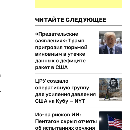
ЧИТАЙТЕ СЛЕДУЮЩЕЕ
«Предательские
заявления»: Трамп
пригрозил тюрьмой
виновным в утечке
данных о дефиците
ракет в США
а
ЦРУ создало
оперативную группу
т
для усиления давления
США на Кубу — NYT
Из-за рисков ИИ:
Пентагон скрыл отчеты
об испытаниях оружия