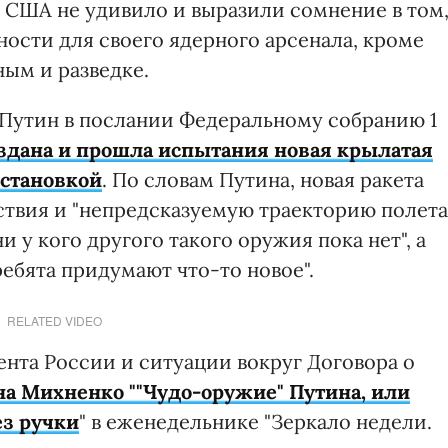
США не удивило и выразили сомнение в том
ости для своего ядерного арсенала, кроме
ым и разведке.
Путин в послании Федеральному собранию 1
оздана и прошла испытания новая крылатая
установкой
. По словам Путина, новая ракета
твия и "непредсказуемую траекторию полета"
и у кого другого такого оружия пока нет", а
ребята придумают что-то новое".
RELATED VIDEO
нта России и ситуации вокруг Договора о
на Михненко ""Чудо-оружие" Путина, или
ез ручки
"
в еженедельнике "Зеркало недели.