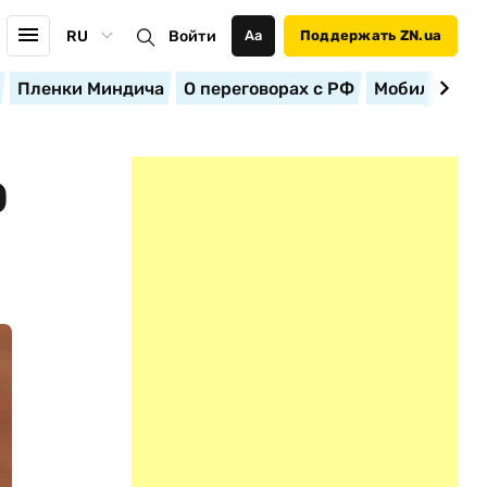
RU
Войти
Аа
Поддержать ZN.ua
Пленки Миндича
О переговорах с РФ
Мобилизация
О