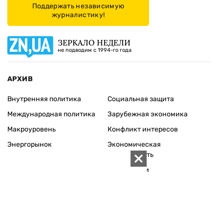
Поддержать независимую
журналистику!
ЗЕРКАЛО НЕДЕЛИ
не подводим с 1994-го года
АРХИВ
Внутренняя политика
Социальная защита
Международная политика
Зарубежная экономика
Макроуровень
Конфликт интересов
Энергорынок
Экономическая
безопасность
Приватизация
Персоналии
Экономика регионов
Социум
Наука
История
Технологии
Круг семьи