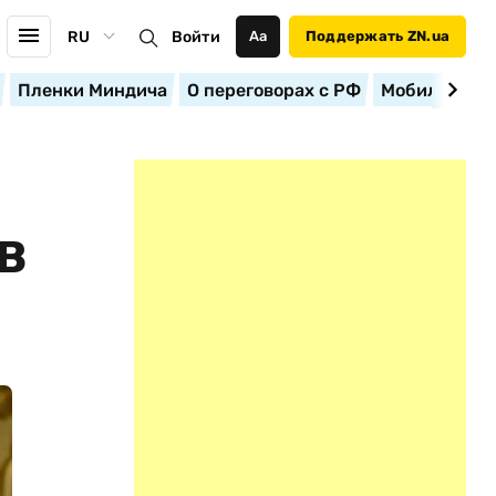
RU
Войти
Аа
Поддержать ZN.ua
Пленки Миндича
О переговорах с РФ
Мобилизация
В