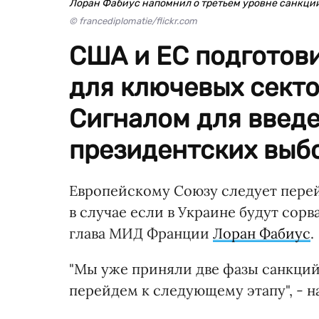
Лоран Фабиус напомнил о третьем уровне санкци
© francediplomatie/flickr.com
США и ЕС подготов
для ключевых секто
Сигналом для введе
президентских выбо
Европейскому Союзу следует перей
в случае если в Украине будут сор
глава МИД Франции
Лоран Фабиус
.
"Мы уже приняли две фазы санкций.
перейдем к следующему этапу", - на