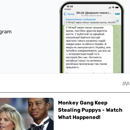
egram