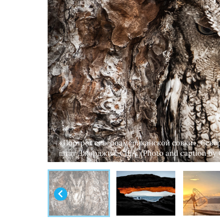
«Портрет североамериканской совки». Севе
штат Джорджия, США. (Photo and caption by