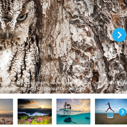
роамериканская совка – мастер маскировки. Окфеноки Суомп
 Graham McGeorg) © National Geographic