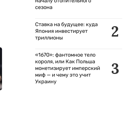
началу отопительного
сезона
Ставка на будущее: куда
2
Япония инвестирует
триллионы
«1670»: фантомное тело
короля, или Как Польша
3
монетизирует имперский
миф — и чему это учит
Украину