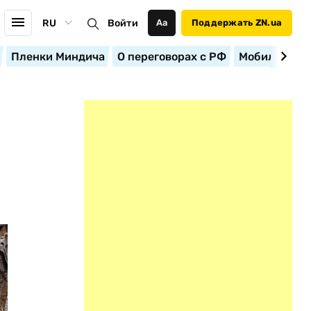
RU
Войти
Аа
Поддержать ZN.ua
Пленки Миндича
О переговорах с РФ
Мобилизация