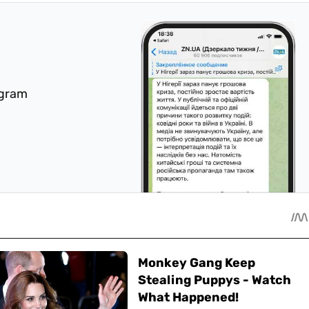
egram