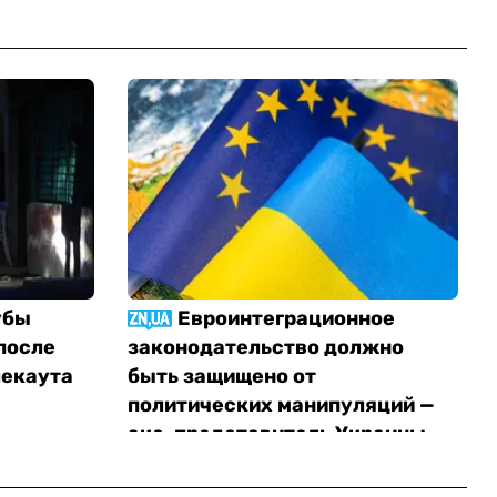
убы
Евроинтеграционное
после
законодательство должно
лекаута
быть защищено от
политических манипуляций —
экс-представитель Украины
при ЕС