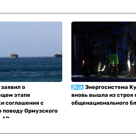
 заявил о
Энергосистема К
щем этапе
вновь вышла из строя 
и соглашения с
общенационального б
о поводу Ормузского
 AP