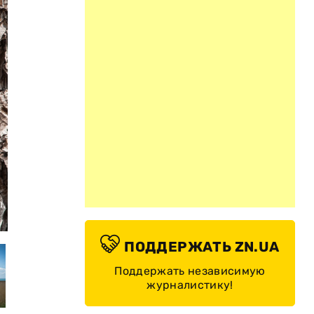
,
«Безмятежность». Арка из песчаника в Моабе, штат Юта. 
ПОДДЕРЖАТЬ ZN.UA
Поддержать независимую
журналистику!